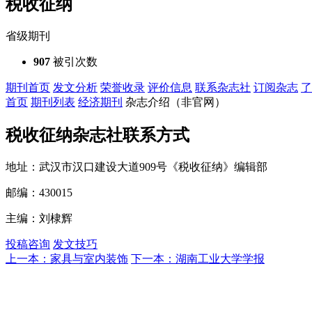
税收征纳
省级期刊
907
被引次数
期刊首页
发文分析
荣誉收录
评价信息
联系杂志社
订阅杂志
了
首页
期刊列表
经济期刊
杂志介绍（非官网）
税收征纳杂志社联系方式
地址：武汉市汉口建设大道909号《税收征纳》编辑部
邮编：430015
主编：刘棣辉
投稿咨询
发文技巧
上一本：家具与室内装饰
下一本：湖南工业大学学报